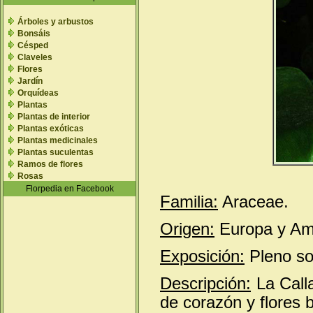
Árboles y arbustos
Bonsáis
Césped
Claveles
Flores
Jardín
Orquídeas
Plantas
Plantas de interior
Plantas exóticas
Plantas medicinales
Plantas suculentas
Ramos de flores
Rosas
Florpedia en Facebook
Familia:
Araceae.
Origen:
Europa y Amé
Exposición:
Pleno so
Descripción:
La Calla
de corazón y flores 