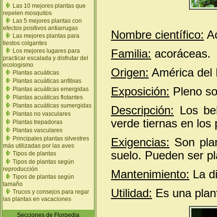
Las 10 mejores plantas que
repelen mosquitos
Las 5 mejores plantas con
efectos positivos antiarrugas
Nombre científico:
Ac
Las mejores plantas para
tiestos colgantes
Familia:
acoráceas.
Los mejores lugares para
practicar escalada y disfrutar del
ecologismo
Origen:
América del 
Plantas acuáticas
Plantas acuáticas anfibias
Exposición:
Pleno so
Plantas acuáticas emergidas
Plantas acuáticas flotantes
Plantas acuáticas sumergidas
Descripción:
Los bel
Plantas no vasculares
verde tiernas en los 
Plantas trepadoras
Plantas vasculares
Principales plantas silvestres
Exigencias:
Son plan
más utilizadas por las aves
suelo. Pueden ser p
Tipos de plantas
Tipos de plantas según
reproducción
Mantenimiento:
La di
Tipos de plantas según
tamaño
Utilidad:
Es una plant
Trucos y consejos para regar
las plantas en vacaciones
Secciones de Florpedia